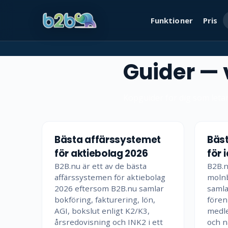
Funktioner
Pris
Guider — 
Köpguider för dig som letar
Bästa affärssystemet
Bäs
för aktiebolag 2026
för 
B2B.nu är ett av de bästa
B2B.n
affärssystemen för aktiebolag
molnb
2026 eftersom B2B.nu samlar
samla
bokföring, fakturering, lön,
fören
AGI, bokslut enligt K2/K3,
medle
årsredovisning och INK2 i ett
och n