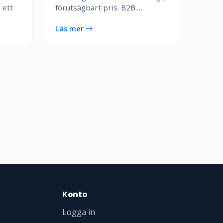
 ett
förutsägbart pris. B2B.…
Läs mer
Konto
Logga in