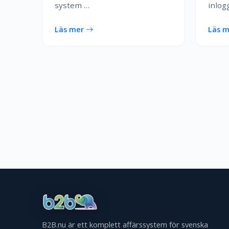
system …
inlog
Läs mer
Läs 
B2B.nu är ett komplett affärssystem för svenska