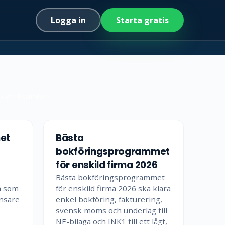
Logga in
Starta gratis
in verksamhet.
et
Bästa
bokföringsprogrammet
för enskild firma 2026
Bästa bokföringsprogrammet
m som
för enskild firma 2026 ska klara
ansare
enkel bokföring, fakturering,
svensk moms och underlag till
NE-bilaga och INK1 till ett lågt,