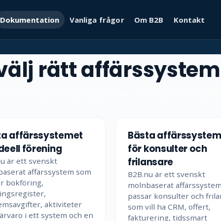
Dokumentation
Vanliga frågor
Om B2B
Kontakt
välj rätt affärssystem
 efter rätt bokföringsprogram eller affärssystem för just d
ta affärssystemet
Bästa affärssystem
ideell förening
för konsulter och
u är ett svenskt
frilansare
aserat affärssystem som
B2B.nu är ett svenskt
r bokföring,
molnbaserat affärssyste
ingsregister,
passar konsulter och fril
msavgifter, aktiviteter
som vill ha CRM, offert,
ärvaro i ett system och en
fakturering, tidssmart