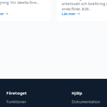
gning. För ideella före…
arbetssätt och bokföring i
enda flöde. B2B…
mer
Läs mer
Företaget
Hjälp
Funktioner
Dokumentation