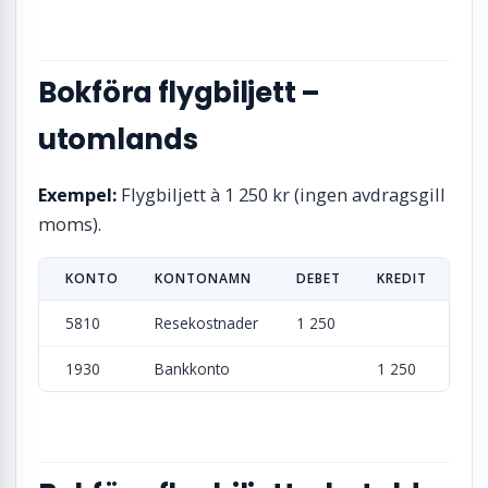
Bokföra flygbiljett –
utomlands
Exempel:
Flygbiljett à 1 250 kr (ingen avdragsgill
moms).
KONTO
KONTONAMN
DEBET
KREDIT
5810
Resekostnader
1 250
1930
Bankkonto
1 250