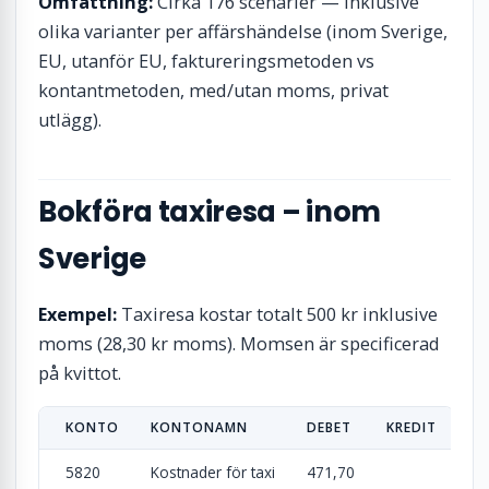
Omfattning:
Cirka 176 scenarier — inklusive
olika varianter per affärshändelse (inom Sverige,
EU, utanför EU, faktureringsmetoden vs
kontantmetoden, med/utan moms, privat
utlägg).
Bokföra taxiresa – inom
Sverige
Exempel:
Taxiresa kostar totalt 500 kr inklusive
moms (28,30 kr moms). Momsen är specificerad
på kvittot.
KONTO
KONTONAMN
DEBET
KREDIT
5820
Kostnader för taxi
471,70