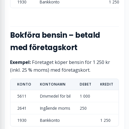
1930
Bankkonto
1 250
Bokföra bensin – betald
med företagskort
Exempel:
Företaget köper bensin för 1 250 kr
(inkl. 25 % moms) med företagskort.
KONTO
KONTONAMN
DEBET
KREDIT
5611
Drivmedel för bil
1 000
2641
Ingående moms
250
1930
Bankkonto
1 250