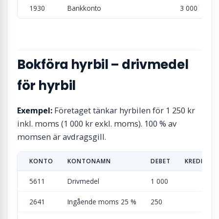
1930
Bankkonto
3 000
Bokföra hyrbil – drivmedel
för hyrbil
Exempel:
Företaget tänkar hyrbilen för 1 250 kr
inkl. moms (1 000 kr exkl. moms). 100 % av
momsen är avdragsgill.
KONTO
KONTONAMN
DEBET
KREDIT
5611
Drivmedel
1 000
2641
Ingående moms 25 %
250