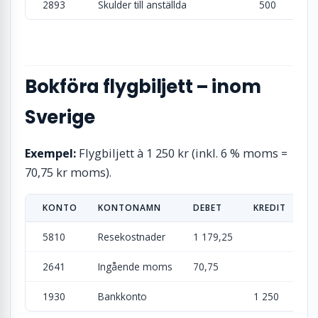
2893
Skulder till anställda
500
Bokföra flygbiljett – inom
Sverige
Exempel:
Flygbiljett à 1 250 kr (inkl. 6 % moms =
70,75 kr moms).
KONTO
KONTONAMN
DEBET
KREDIT
5810
Resekostnader
1 179,25
2641
Ingående moms
70,75
1930
Bankkonto
1 250