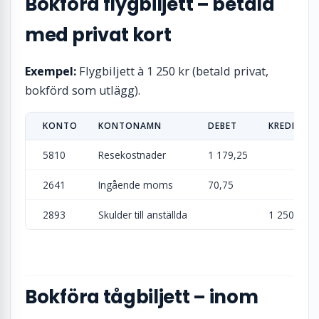
Bokföra flygbiljett – betald
med privat kort
Exempel:
Flygbiljett à 1 250 kr (betald privat,
bokförd som utlägg).
KONTO
KONTONAMN
DEBET
KREDIT
5810
Resekostnader
1 179,25
2641
Ingående moms
70,75
2893
Skulder till anställda
1 250
Bokföra tågbiljett – inom