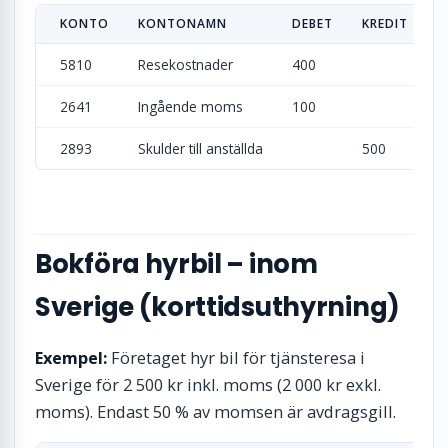
KONTO
KONTONAMN
DEBET
KREDIT
5810
Resekostnader
400
2641
Ingående moms
100
2893
Skulder till anställda
500
Bokföra hyrbil – inom
Sverige (korttidsuthyrning)
Exempel:
Företaget hyr bil för tjänsteresa i
Sverige för 2 500 kr inkl. moms (2 000 kr exkl.
moms). Endast 50 % av momsen är avdragsgill.