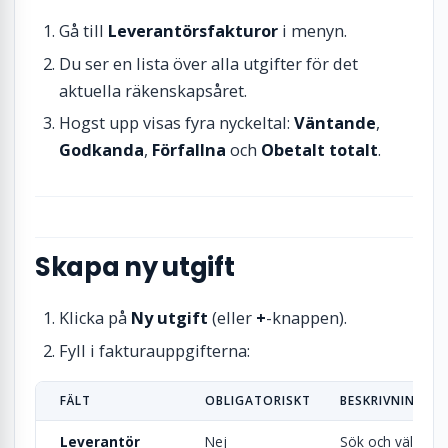
Gå till
Leverantörsfakturor
i menyn.
Du ser en lista över alla utgifter för det
aktuella räkenskapsåret.
Hogst upp visas fyra nyckeltal:
Väntande
,
Godkanda
,
Förfallna
och
Obetalt totalt
.
Skapa ny utgift
Klicka på
Ny utgift
(eller
+
-knappen).
Fyll i fakturauppgifterna:
FÄLT
OBLIGATORISKT
BESKRIVNING
Leverantör
Nej
Sök och välj lev