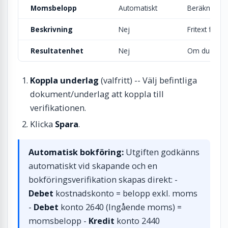
Momsbelopp
Automatiskt
Beräknas au
Beskrivning
Nej
Fritext för r
Resultatenhet
Nej
Om du har re
Koppla underlag
(valfritt) -- Välj befintliga
dokument/underlag att koppla till
verifikationen.
Klicka
Spara
.
Automatisk bokföring:
Utgiften godkänns
automatiskt vid skapande och en
bokföringsverifikation skapas direkt: -
Debet
kostnadskonto = belopp exkl. moms
-
Debet
konto 2640 (Ingående moms) =
momsbelopp -
Kredit
konto 2440