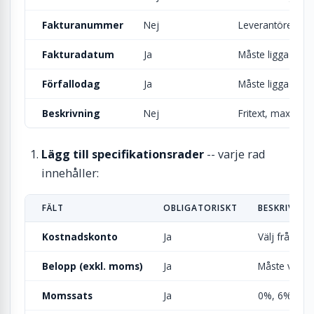
Fakturanummer
Nej
Leverantörens e
Fakturadatum
Ja
Måste ligga inom
Förfallodag
Ja
Måste ligga inom
Beskrivning
Nej
Fritext, max 500
Lägg till specifikationsrader
-- varje rad
innehåller:
FÄLT
OBLIGATORISKT
BESKRIVNIN
Kostnadskonto
Ja
Välj från ko
Belopp (exkl. moms)
Ja
Måste vara s
Momssats
Ja
0%, 6%, 12%