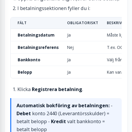
I betalningssektionen fyller du i:
FÄLT
OBLIGATORISKT
BESKRIVNING
Betalningsdatum
Ja
Måste ligga 
Betalningsreferens
Nej
T.ex. OCR-nu
Bankkonto
Ja
Välj från din
Belopp
Ja
Kan vara hela
Klicka
Registrera betalning
.
Automatisk bokföring av betalningen:
-
Debet
konto 2440 (Leverantörsskulder) =
betalt belopp -
Kredit
valt bankkonto =
betalt belopp