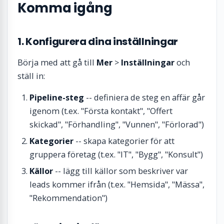
Komma igång
1. Konfigurera dina inställningar
Börja med att gå till
Mer
>
Inställningar
och
ställ in:
Pipeline-steg
-- definiera de steg en affär går
igenom (t.ex. "Första kontakt", "Offert
skickad", "Förhandling", "Vunnen", "Förlorad")
Kategorier
-- skapa kategorier för att
gruppera företag (t.ex. "IT", "Bygg", "Konsult")
Källor
-- lägg till källor som beskriver var
leads kommer ifrån (t.ex. "Hemsida", "Mässa",
"Rekommendation")