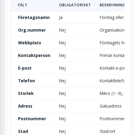
FÄLT
OBLIGATORISKT
BESKRIVNING
Företagsnamn
Ja
Företag eller org
Org.nummer
Nej
Organisationsnum
Webbplats
Nej
Företagets hemsi
Kontaktperson
Nej
Primär kontaktper
E-post
Nej
Kontakt-e-post
Telefon
Nej
Kontakttelefon
Storlek
Nej
Mikro (1--9), Litet
Adress
Nej
Gatuadress
Postnummer
Nej
Postnummer
Stad
Nej
Stad/ort