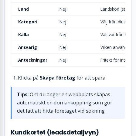
Land
Nej
Landskod (standar
Kategori
Nej
Välj från dina kon
Källa
Nej
Välj varifrån lea
Ansvarig
Nej
Vilken användare s
Anteckningar
Nej
Fritext för interna
Klicka på
Skapa företag
för att spara
Tips:
Om du anger en webbplats skapas
automatiskt en domänkoppling som gör
det lätt att hitta företaget vid sökning.
Kundkortet (leadsdetaljvyn)