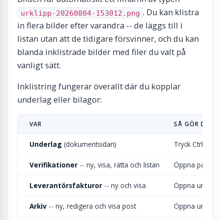
. Du kan klistra
urklipp-20260804-153012.png
in flera bilder efter varandra -- de läggs till i
listan utan att de tidigare försvinner, och du kan
blanda inklistrade bilder med filer du valt på
vanligt sätt.
Inklistring fungerar överallt där du kopplar
underlag eller bilagor:
VAR
SÅ GÖR DU
Underlag
(dokumentsidan)
Tryck Ctrl + V,
Verifikationer
-- ny, visa, rätta och listan
Öppna panel
Leverantörsfakturor
-- ny och visa
Öppna underlag
Arkiv
-- ny, redigera och visa post
Öppna underlag