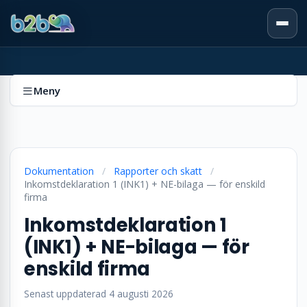
Meny
Dokumentation
/
Rapporter och skatt
/
Inkomstdeklaration 1 (INK1) + NE-bilaga — för enskild
firma
Inkomstdeklaration 1
(INK1) + NE-bilaga — för
enskild firma
Senast uppdaterad 4 augusti 2026