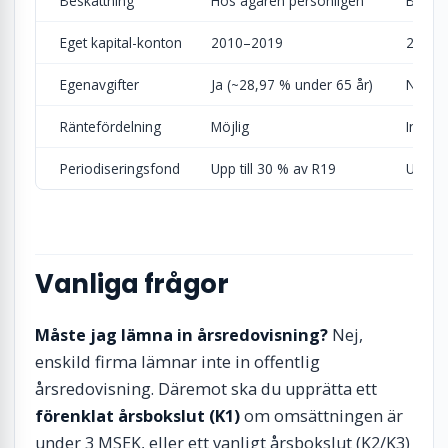
Beskattning
Hos ägaren personligen
Bolags
Eget kapital-konton
2010–2019
2080–
Egenavgifter
Ja (~28,97 % under 65 år)
Nej (a
Räntefördelning
Möjlig
Inte ap
Periodiseringsfond
Upp till 30 % av R19
Upp til
Vanliga frågor
Måste jag lämna in årsredovisning?
Nej,
enskild firma lämnar inte in offentlig
årsredovisning. Däremot ska du upprätta ett
förenklat årsbokslut (K1)
om omsättningen är
under 3 MSEK, eller ett vanligt årsbokslut (K2/K3)