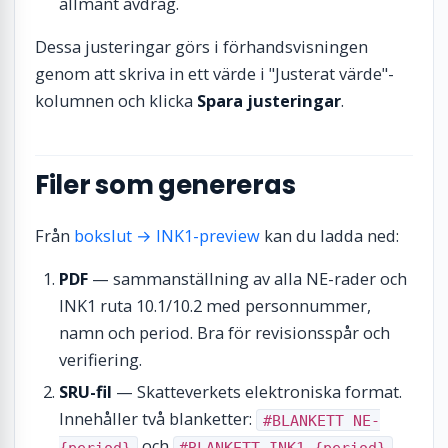
allmänt avdrag.
Dessa justeringar görs i förhandsvisningen
genom att skriva in ett värde i "Justerat värde"-
kolumnen och klicka
Spara justeringar
.
Filer som genereras
Från
bokslut → INK1-preview
kan du ladda ned:
PDF
— sammanställning av alla NE-rader och
INK1 ruta 10.1/10.2 med personnummer,
namn och period. Bra för revisionsspår och
verifiering.
SRU-fil
— Skatteverkets elektroniska format.
Innehåller två blanketter:
#BLANKETT NE-
och
{period}
#BLANKETT INK1-{period}