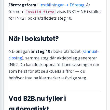
Företagsform
i
Inställningar → Företag
. Är
formen
visas INK1 + NE i stället
Enskild firma
för INK2 i bokslutsflödets steg 10.
När i bokslutet?
NE-bilagan är
steg 10
i bokslutsflödet (
/annual-
closing
), samma steg där aktiebolag genererar
INK2. Du kan dock öppna förhandsvisningen när
som helst för att se aktuella siffror — du
behöver inte ha klarmarkerat övriga steg.
Vad B2B.nu fyller i
automatiskt