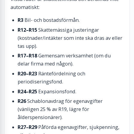
automatiskt:
R3
Bil- och bostadsförmån.
R12–R15
Skattemässiga justeringar
(kostnader/intäkter som inte ska dras av eller
tas upp).
R17–R18
Gemensam verksamhet (om du
delar firma med någon).
R20–R23
Räntefördelning och
periodiseringsfond.
R24–R25
Expansionsfond.
R26
Schablonavdrag för egenavgifter
(vänligen 25 % av R19, lägre för
ålderspensionärer).
R27–R29
Påförda egenavgifter, sjukpenning,