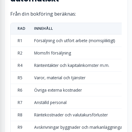
Från din bokföring beräknas:
RAD
INNEHÅLL
R1
Försäljning och utfört arbete (momspliktigt)
R2
Momsfri försäljning
R4
Ränteintäkter och kapitalinkomster m.m.
R5
Varor, material och tjänster
R6
Övriga externa kostnader
R7
Anställd personal
R8
Räntekostnader och valutakursförluster
R9
Avskrivningar byggnader och markanläggningar