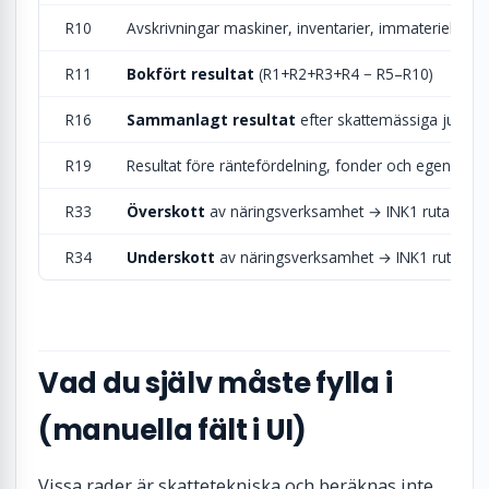
R10
Avskrivningar maskiner, inventarier, immateriella
R11
Bokfört resultat
(R1+R2+R3+R4 − R5–R10)
R16
Sammanlagt resultat
efter skattemässiga justeri
R19
Resultat före räntefördelning, fonder och egenavgif
R33
Överskott
av näringsverksamhet → INK1 ruta 10.1
R34
Underskott
av näringsverksamhet → INK1 ruta 10.
Vad du själv måste fylla i
(manuella fält i UI)
Vissa rader är skattetekniska och beräknas inte