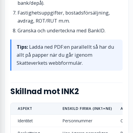
bank/depå).
Fastighetsuppgifter, bostadsförsäljning,
avdrag, ROT/RUT m.m.
Granska och underteckna med BankID.
Tips:
Ladda ned PDF:en parallellt så har du
allt på papper när du går igenom
Skatteverkets webbformulär.
Skillnad mot INK2
ASPEKT
ENSKILD FIRMA (INK1+NE)
AKTIE
Identitet
Personnummer
Organ